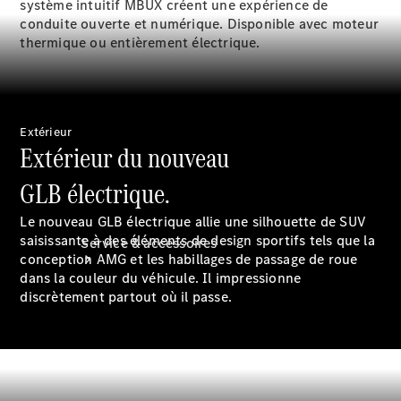
système intuitif MBUX créent une expérience de
véhicules
conduite ouverte et numérique. Disponible avec moteur
Options
thermique ou entièrement électrique.
numériques
Extérieur
Extérieur du nouveau
GLB électrique.
Le nouveau GLB électrique allie une silhouette de SUV
saisissante à des éléments de design sportifs tels que la
Service & accessoires
conception AMG et les habillages de passage de roue
dans la couleur du
véhicule.
Il impressionne
discrètement partout où il passe.