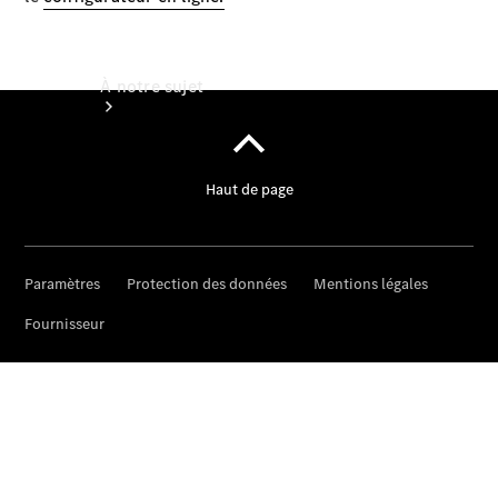
À notre sujet
L'entreprise
Interlocuteur
Site et
horaires
Formulaire
de contact
Prendre