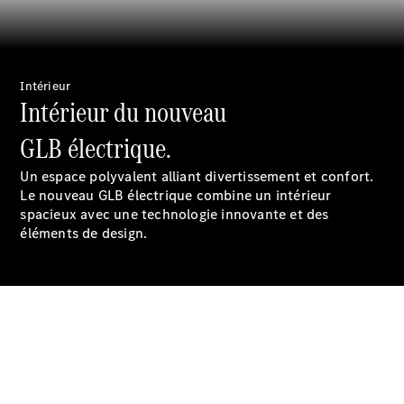
Prendre
rendez-
vous à
l'atelier
Intérieur
Mobile
Intérieur du nouveau
Service
Offre
GLB électrique.
digitale
Recharge en
Un espace polyvalent alliant divertissement et confort.
déplacement
Le nouveau GLB électrique combine un intérieur
Assistance
spacieux avec une technologie innovante et des
en cas de
éléments de design.
panne ou
d'accident
Roues &
pneus
Maintenance,
réparation et
garantie