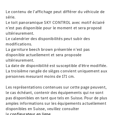
Le contenu de l'affichage peut différer du véhicule de
série.
Brochure
Le toit panoramique SKY CONTROL avec motif éclairé
numérique
n’est pas disponible pour le moment et sera proposé
Accessoires
ultérieurement.
de véhicule
Le calendrier des disponibilités peut subir des
Collection
modifications.
Notices
La garniture beech brown présentée n'est pas
d'utilisation
disponible actuellement et sera proposée
ultérieurement.
Prendre
La date de disponibilité est susceptible d'être modifiée.
rendez-
La troisième rangée de sièges convient uniquement aux
vous à
personnes mesurant moins de 171 cm.
l'atelier
Les représentations contenues sur cette page peuvent,
le cas échéant, contenir des équipements qui ne sont
pas disponibles en tant que tels en Suisse. Pour de plus
amples informations sur les équipements actuellement
disponibles en Suisse, veuillez consulter
le
configurateur en ligne.