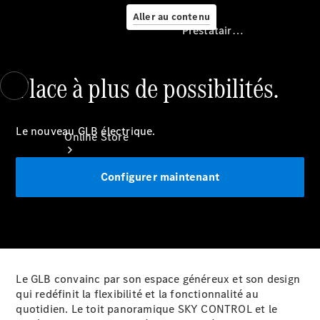
Aller au contenu
Prestataire / Protection des données
Place à plus de possibilités.
Prestataire /
Protection des
données
Le nouveau GLB électrique.
Online Store
Configurer maintenant
Véhicules
Le GLB convainc par son espace généreux et son design
d’occasion
qui redéfinit la flexibilité et la fonctionnalité au
Accessoires
quotidien. Le toit panoramique SKY CONTROL et le
pour