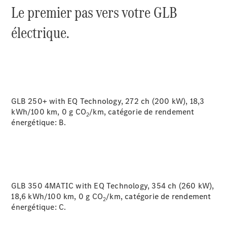
Le premier pas vers votre GLB
électrique.
Maintenance
GLB 250+ with EQ Technology, 272 ch (200 kW), 18,3
Réparation
kWh/100 km, 0 g CO
/km, catégorie de rendement
Service &
2
énergétique:
B.
garanties
Rappel de
véhicules
(VRS)
Pièces de
rechange
GLB 350 4MATIC with EQ Technology, 354 ch (260 kW),
Accessories
18,6 kWh/100 km, 0 g CO
/km, catégorie de rendement
2
énergétique:
C.