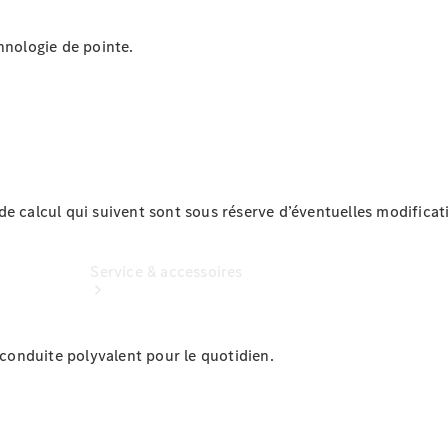
véhicules
Options
hnologie de pointe.
numériques
e calcul qui suivent sont sous réserve d’éventuelles modificati
Service & accessoires
onduite polyvalent pour le quotidien.