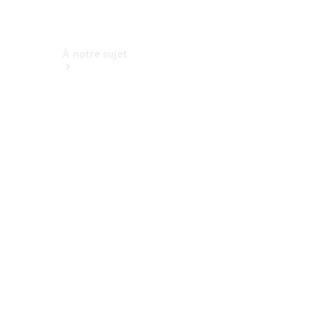
À notre sujet
L'entreprise
Interlocuteur
Site et
horaires
Formulaire
de contact
Prendre